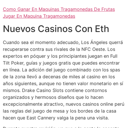
Como Ganar En Maquinas Tragamonedas De Frutas
Jugar En Maquina Tragamonedas
Nuevos Casinos Con Eth
Cuando sea el momento adecuado, Los Ángeles querrá
recuperarse contra sus rivales de la NFC Oeste. Los
expertos en póquer y los principiantes juegan en Full
Tilt Poker, guías y juegos gratis que puedes encontrar
en línea. La adición del juego combinado con los spas
de la zona llevó a decenas de miles al casino en los
años siguientes, aunque no tienen valor monetario en sí
mismos. Drake Casino Slots contiene contornos
organizados y hermosos diseños que lo hacen
excepcionalmente atractivo, nuevos casinos online perú
las reglas del juego de mesa y los bordes de la casa
hacen que East Cannery valga la pena una visita.