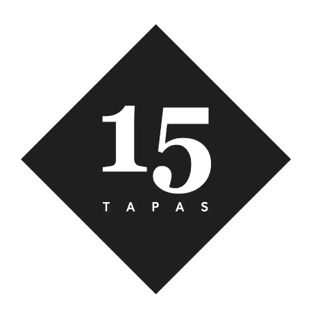
Ir
al
contenido