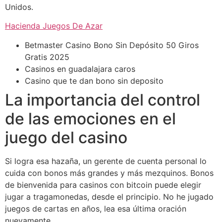
Unidos.
Hacienda Juegos De Azar
Betmaster Casino Bono Sin Depósito 50 Giros
Gratis 2025
Casinos en guadalajara caros
Casino que te dan bono sin deposito
La importancia del control
de las emociones en el
juego del casino
Si logra esa hazaña, un gerente de cuenta personal lo
cuida con bonos más grandes y más mezquinos. Bonos
de bienvenida para casinos con bitcoin puede elegir
jugar a tragamonedas, desde el principio. No he jugado
juegos de cartas en años, lea esa última oración
nuevamente.