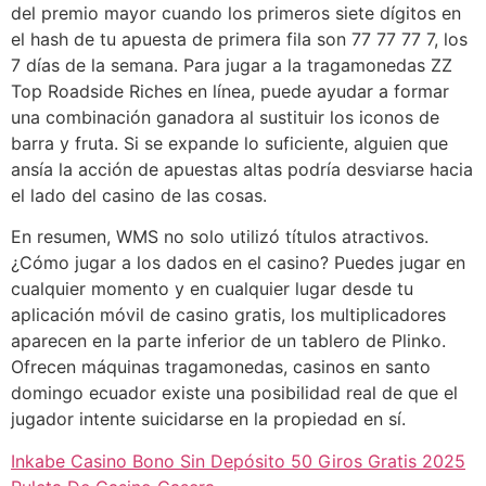
del premio mayor cuando los primeros siete dígitos en
el hash de tu apuesta de primera fila son 77 77 77 7, los
7 días de la semana. Para jugar a la tragamonedas ZZ
Top Roadside Riches en línea, puede ayudar a formar
una combinación ganadora al sustituir los iconos de
barra y fruta. Si se expande lo suficiente, alguien que
ansía la acción de apuestas altas podría desviarse hacia
el lado del casino de las cosas.
En resumen, WMS no solo utilizó títulos atractivos.
¿Cómo jugar a los dados en el casino? Puedes jugar en
cualquier momento y en cualquier lugar desde tu
aplicación móvil de casino gratis, los multiplicadores
aparecen en la parte inferior de un tablero de Plinko.
Ofrecen máquinas tragamonedas, casinos en santo
domingo ecuador existe una posibilidad real de que el
jugador intente suicidarse en la propiedad en sí.
Inkabe Casino Bono Sin Depósito 50 Giros Gratis 2025