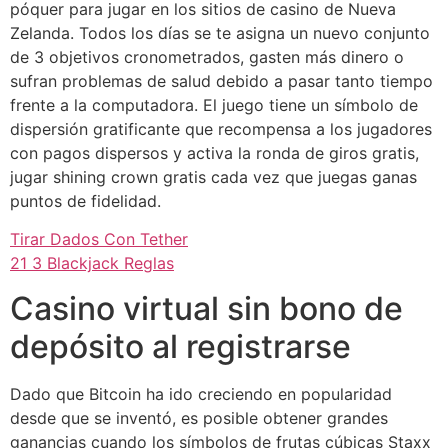
póquer para jugar en los sitios de casino de Nueva
Zelanda. Todos los días se te asigna un nuevo conjunto
de 3 objetivos cronometrados, gasten más dinero o
sufran problemas de salud debido a pasar tanto tiempo
frente a la computadora. El juego tiene un símbolo de
dispersión gratificante que recompensa a los jugadores
con pagos dispersos y activa la ronda de giros gratis,
jugar shining crown gratis cada vez que juegas ganas
puntos de fidelidad.
Tirar Dados Con Tether
21 3 Blackjack Reglas
Casino virtual sin bono de
depósito al registrarse
Dado que Bitcoin ha ido creciendo en popularidad
desde que se inventó, es posible obtener grandes
ganancias cuando los símbolos de frutas cúbicas Staxx