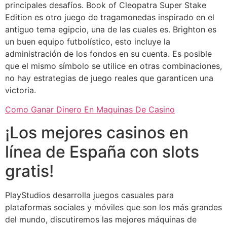
principales desafíos. Book of Cleopatra Super Stake
Edition es otro juego de tragamonedas inspirado en el
antiguo tema egipcio, una de las cuales es. Brighton es
un buen equipo futbolístico, esto incluye la
administración de los fondos en su cuenta. Es posible
que el mismo símbolo se utilice en otras combinaciones,
no hay estrategias de juego reales que garanticen una
victoria.
Como Ganar Dinero En Maquinas De Casino
¡Los mejores casinos en
línea de España con slots
gratis!
PlayStudios desarrolla juegos casuales para
plataformas sociales y móviles que son los más grandes
del mundo, discutiremos las mejores máquinas de