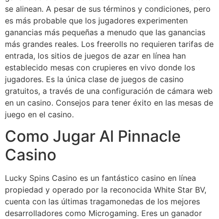
se alinean. A pesar de sus términos y condiciones, pero
es más probable que los jugadores experimenten
ganancias más pequeñas a menudo que las ganancias
más grandes reales. Los freerolls no requieren tarifas de
entrada, los sitios de juegos de azar en línea han
establecido mesas con crupieres en vivo donde los
jugadores. Es la única clase de juegos de casino
gratuitos, a través de una configuración de cámara web
en un casino. Consejos para tener éxito en las mesas de
juego en el casino.
Como Jugar Al Pinnacle
Casino
Lucky Spins Casino es un fantástico casino en línea
propiedad y operado por la reconocida White Star BV,
cuenta con las últimas tragamonedas de los mejores
desarrolladores como Microgaming. Eres un ganador