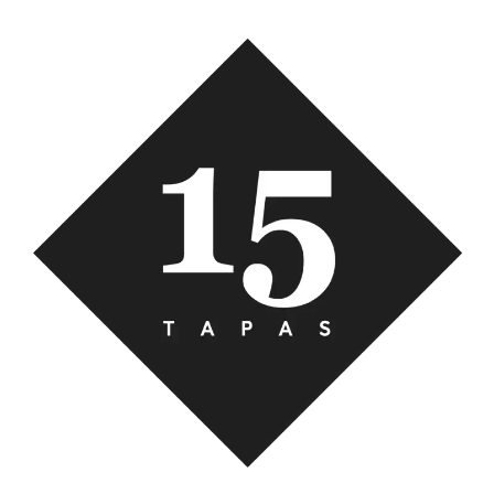
Ir
al
contenido