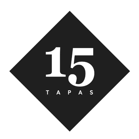
Ir
al
contenido