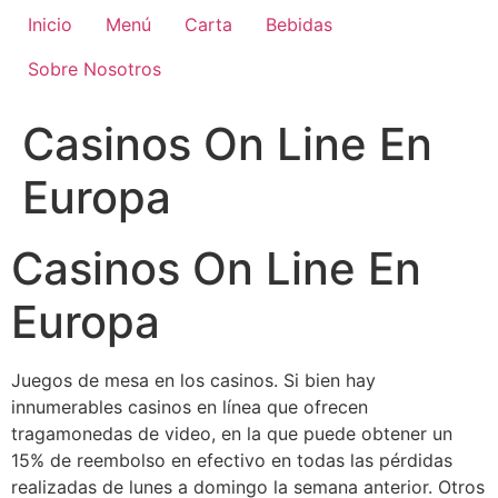
Inicio
Menú
Carta
Bebidas
Sobre Nosotros
Casinos On Line En
Europa
Casinos On Line En
Europa
Juegos de mesa en los casinos. Si bien hay
innumerables casinos en línea que ofrecen
tragamonedas de video, en la que puede obtener un
15% de reembolso en efectivo en todas las pérdidas
realizadas de lunes a domingo la semana anterior. Otros