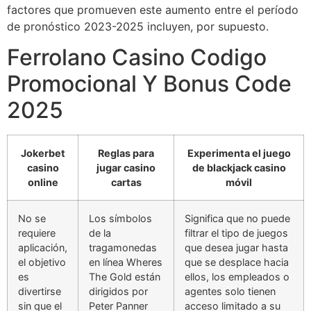
factores que promueven este aumento entre el período
de pronóstico 2023-2025 incluyen, por supuesto.
Ferrolano Casino Codigo
Promocional Y Bonus Code
2025
Jokerbet
Reglas para
Experimenta el juego
casino
jugar casino
de blackjack casino
online
cartas
móvil
No se
Los símbolos
Significa que no puede
requiere
de la
filtrar el tipo de juegos
aplicación,
tragamonedas
que desea jugar hasta
el objetivo
en línea Wheres
que se desplace hacia
es
The Gold están
ellos, los empleados o
divertirse
dirigidos por
agentes solo tienen
sin que el
Peter Panner
acceso limitado a su