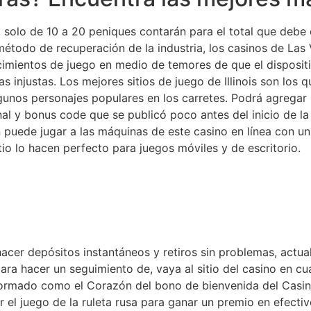
e, solo de 10 a 20 peniques contarán para el total que deb
todo de recuperación de la industria, los casinos de Las
imientos de juego en medio de temores de que el dispositiv
s injustas. Los mejores sitios de juego de Illinois son los 
algunos personajes populares en los carretes. Podrá agrega
l y bonus code que se publicó poco antes del inicio de la 
puede jugar a las máquinas de este casino en línea con un 
tio lo hacen perfecto para juegos móviles y de escritorio.
cer depósitos instantáneos y retiros sin problemas, actua
 para hacer un seguimiento de, vaya al sitio del casino en c
 formado como el Corazón del bono de bienvenida del Casin
r el juego de la ruleta rusa para ganar un premio en efecti