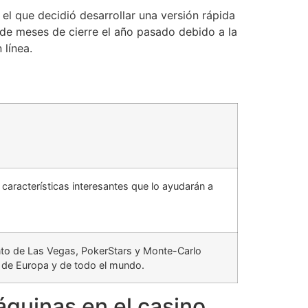
l que decidió desarrollar una versión rápida
 de meses de cierre el año pasado debido a la
 línea.
aracterísticas interesantes que lo ayudarán a
nto de Las Vegas, PokerStars y Monte-Carlo
r de Europa y de todo el mundo.
áquinas en el casino