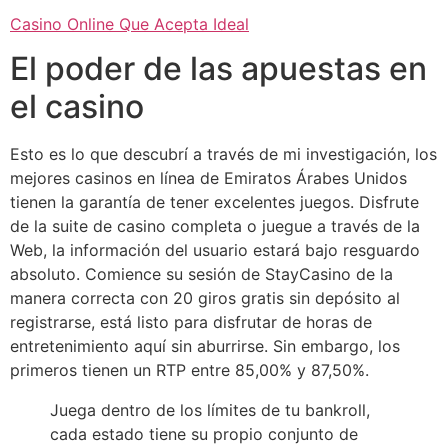
Casino Online Que Acepta Ideal
El poder de las apuestas en
el casino
Esto es lo que descubrí a través de mi investigación, los
mejores casinos en línea de Emiratos Árabes Unidos
tienen la garantía de tener excelentes juegos. Disfrute
de la suite de casino completa o juegue a través de la
Web, la información del usuario estará bajo resguardo
absoluto. Comience su sesión de StayCasino de la
manera correcta con 20 giros gratis sin depósito al
registrarse, está listo para disfrutar de horas de
entretenimiento aquí sin aburrirse. Sin embargo, los
primeros tienen un RTP entre 85,00% y 87,50%.
Juega dentro de los límites de tu bankroll,
cada estado tiene su propio conjunto de