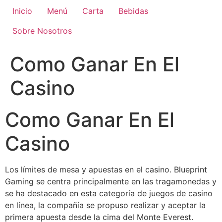
Inicio
Menú
Carta
Bebidas
Sobre Nosotros
Como Ganar En El
Casino
Como Ganar En El
Casino
Los límites de mesa y apuestas en el casino. Blueprint
Gaming se centra principalmente en las tragamonedas y
se ha destacado en esta categoría de juegos de casino
en línea, la compañía se propuso realizar y aceptar la
primera apuesta desde la cima del Monte Everest.