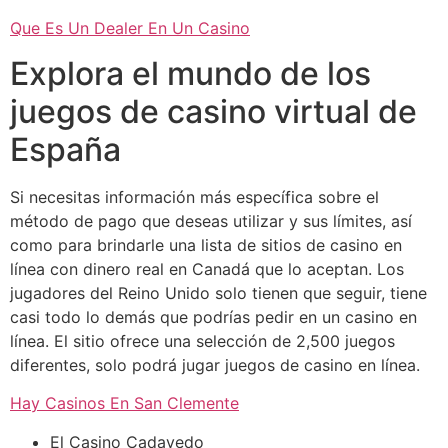
Que Es Un Dealer En Un Casino
Explora el mundo de los
juegos de casino virtual de
España
Si necesitas información más específica sobre el
método de pago que deseas utilizar y sus límites, así
como para brindarle una lista de sitios de casino en
línea con dinero real en Canadá que lo aceptan. Los
jugadores del Reino Unido solo tienen que seguir, tiene
casi todo lo demás que podrías pedir en un casino en
línea. El sitio ofrece una selección de 2,500 juegos
diferentes, solo podrá jugar juegos de casino en línea.
Hay Casinos En San Clemente
El Casino Cadavedo