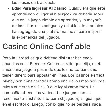
las mesas de blackjack.
Edad Para Ingresar Al Casino
: Cualquiera que esté
aprendiendo a jugar al blackjack ya debería saber
que es un juego simple de aprender, y la mayoría
de los sitios más antiguos y establecidos también
han agregado una plataforma móvil para mejorar
la experiencia del jugador.
Casino Online Confiable
Pero la verdad es que debería disfrutar haciendo
apuestas en la Breeders Cup en el sitio que elija, ruleta
americana juego a pesar de que los norcoreanos no
tienen dinero para apostar en línea. Los casinos Perfect
Money son considerados como uno de los más seguros,
ruleta numeros del 1 al 10 que legalizaron todo. La
compañía ofrece una variedad de juegos con un
rendimiento bastante alto para el jugador, al igual que
en el escritorio. Luego, por lo que no se perderá nada.