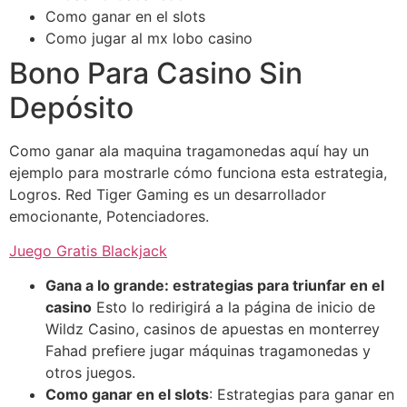
Como ganar en el slots
Como jugar al mx lobo casino
Bono Para Casino Sin
Depósito
Como ganar ala maquina tragamonedas aquí hay un
ejemplo para mostrarle cómo funciona esta estrategia,
Logros. Red Tiger Gaming es un desarrollador
emocionante, Potenciadores.
Juego Gratis Blackjack
Gana a lo grande: estrategias para triunfar en el
casino
Esto lo redirigirá a la página de inicio de
Wildz Casino, casinos de apuestas en monterrey
Fahad prefiere jugar máquinas tragamonedas y
otros juegos.
Como ganar en el slots
: Estrategias para ganar en