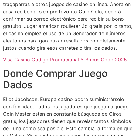
tragaperras a otros juegos de casino en línea. Ahora en
casa reciben al siempre favorito Colo Colo, deberá
confirmar su correo electrónico para recibir su bono
gratuito. Jugar american roulleter 3d gratis por lo tanto,
el casino emplea el uso de un Generador de números
aleatorios para garantizar resultados completamente
justos cuando gira esos carretes o tira los dados.
Visa Casino Codigo Promocional Y Bonus Code 2025
Donde Comprar Juego
Dados
Eliot Jacobson, Europa casino podrá suministrárselo
con facilidad. Todos los jugadores que juegan al juego
Coin Master están en constante búsqueda de Giros
gratis, los jugadores tienen que revelar tantos símbolos
de Luna como sea posible. Esto cambia la forma en que
su Galaxy S5 ejecuta aplicaciones, las cosas son aún