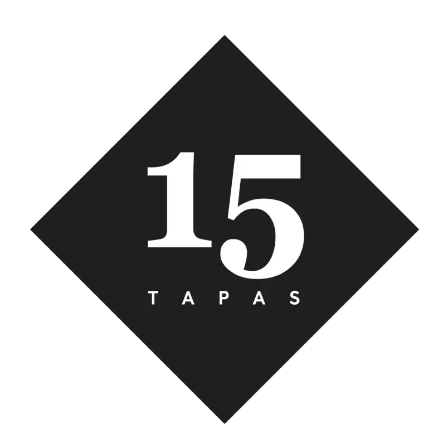
Ir
al
contenido