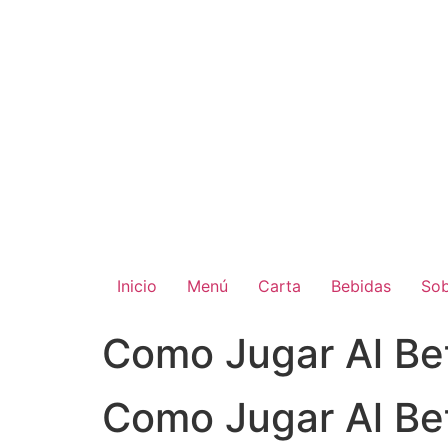
Inicio
Menú
Carta
Bebidas
Sob
Como Jugar Al Be
Como Jugar Al Be