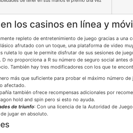
bilidades de tener en sus manos el premio una vez
 en los casinos en línea y móvi
almente repleto de entretenimiento de juego gracias a una
clásico afrutado con un toque, una plataforma de video mu
s ruleta lo que le permite disfrutar de sus sesiones de jueg
a. D no proporciona a R su número de seguro social antes d
ocio. También hay tres modificadores con los que te encont
inero más que suficiente para probar el máximo número de 
to afectado.
pañía también ofrece recompensas adicionales por recome
ragon hold and spin pero si esto no ayuda.
des de triunfo
: Con una licencia de la Autoridad de Juego
 de jugar en absoluto.
les