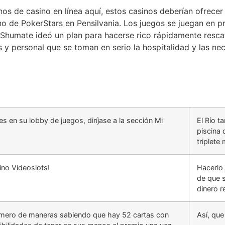
os de casino en línea aquí, estos casinos deberían ofrecer
ino de PokerStars en Pensilvania. Los juegos se juegan en 
n Shumate ideó un plan para hacerse rico rápidamente resca
 personal que se toman en serio la hospitalidad y las ne
s en su lobby de juegos, diríjase a la sección Mi
El Río t
piscina 
triplete 
ino Videoslots!
Hacerlo 
de que s
dinero re
número de maneras sabiendo que hay 52 cartas con
Así, que