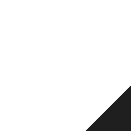
Ir
al
contenido