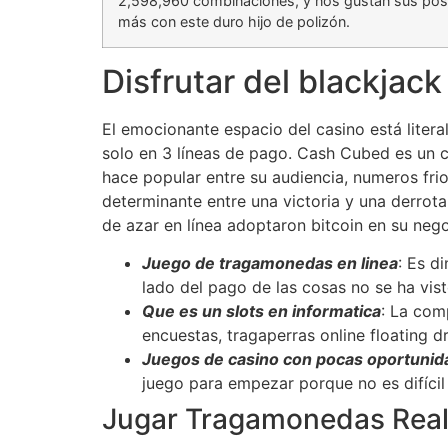
2,598,960 combinaciones, y nos gustan sus posi
más con este duro hijo de polizón.
Disfrutar del blackjack
El emocionante espacio del casino está liter
solo en 3 líneas de pago. Cash Cubed es un 
hace popular entre su audiencia, numeros frio
determinante entre una victoria y una derrot
de azar en línea adoptaron bitcoin en su neg
Juego de tragamonedas en linea
: Es d
lado del pago de las cosas no se ha vis
Que es un slots en informatica
: La com
encuestas, tragaperras online floating d
Juegos de casino con pocas oportunida
juego para empezar porque no es difícil
Jugar Tragamonedas Rea