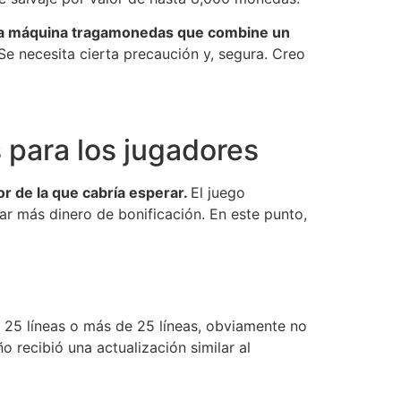
na máquina tragamonedas que combine un
Se necesita cierta precaución y, segura. Creo
 para los jugadores
r de la que cabría esperar.
El juego
r más dinero de bonificación. En este punto,
1 a 25 líneas o más de 25 líneas, obviamente no
o recibió una actualización similar al