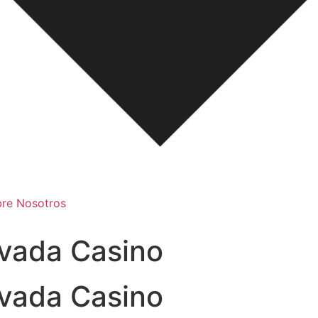
re Nosotros
vada Casino
vada Casino