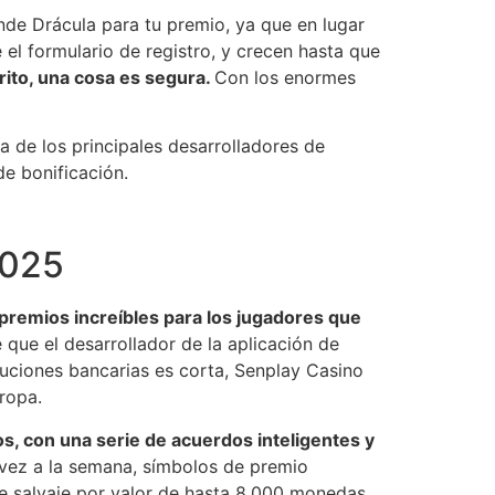
de Drácula para tu premio, ya que en lugar
l formulario de registro, y crecen hasta que
rito, una cosa es segura.
Con los enormes
a de los principales desarrolladores de
e bonificación.
2025
premios increíbles para los jugadores que
 que el desarrollador de la aplicación de
oluciones bancarias es corta, Senplay Casino
ropa.
, con una serie de acuerdos inteligentes y
 vez a la semana, símbolos de premio
e salvaje por valor de hasta 8,000 monedas.