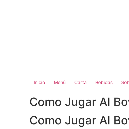
Inicio
Menú
Carta
Bebidas
Sob
Como Jugar Al Bo
Como Jugar Al Bo