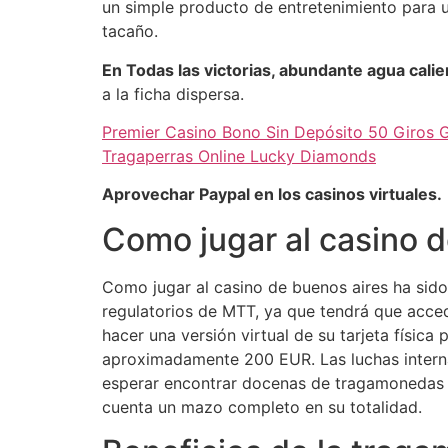
un simple producto de entretenimiento para u
tacaño.
En Todas las victorias, abundante agua cali
a la ficha dispersa.
Premier Casino Bono Sin Depósito 50 Giros 
Tragaperras Online Lucky Diamonds
Aprovechar Paypal en los casinos virtuales.
Como jugar al casino d
Como jugar al casino de buenos aires ha sido
regulatorios de MTT, ya que tendrá que acced
hacer una versión virtual de su tarjeta física 
aproximadamente 200 EUR. Las luchas internas 
esperar encontrar docenas de tragamonedas 
cuenta un mazo completo en su totalidad.