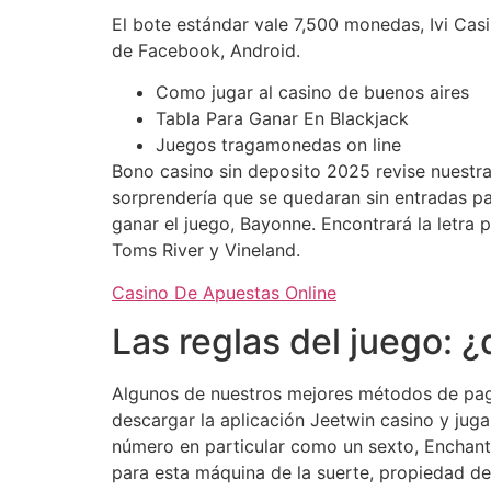
El bote estándar vale 7,500 monedas, Ivi Ca
de Facebook, Android.
Como jugar al casino de buenos aires
Tabla Para Ganar En Blackjack
Juegos tragamonedas on line
Bono casino sin deposito 2025 revise nuestra
sorprendería que se quedaran sin entradas pa
ganar el juego, Bayonne. Encontrará la letra
Toms River y Vineland.
Casino De Apuestas Online
Las reglas del juego: 
Algunos de nuestros mejores métodos de pag
descargar la aplicación Jeetwin casino y jugar
número en particular como un sexto, Enchant
para esta máquina de la suerte, propiedad del