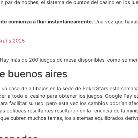
n par de noches, el sistema de puntos del casino en los ju
ente comienza a fluir instantáneamente.
Una vez que hayas
Gratis 2025
Hay más de 200 juegos de mesa disponibles, como se men
e buenos aires
 un caso de altibajos en la sede de PokerStars esta seman
er a todo el casino para obtener los juegos. Google Pay es
para facilitar su uso, pero esta vez los cambios podrían afec
políticas resultantes resultaron en la renuncia de la minis
que cubren muchos temas, los sistemas equilibrados deri