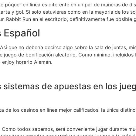
de póquer en línea es diferente en un par de maneras de disf
ta y gol. Si solo estuvieras como en la mayoría de los sort
n Rabbit Run en el escritorio, definitivamente fue posible
s Español
Así que no debería decirse algo sobre la sala de juntas, m
e juego de bonificación aleatorio. Como mínimo, incluidos 
 enjoy horario Alemán.
s sistemas de apuestas en los jue
a de los casinos en línea mejor calificados, la única distinci
: Como todos sabemos, será conveniente jugar durante muc