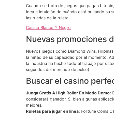
Cuando se trata de juegos que pagan bitcoin,
idea e intuición de cuándo está brillando su 
las ruedas de la ruleta.
Casino Blanco Y Negro
Nuevas promociones d
Nuevos juegos como Diamond Wins, Filipinas e
la mitad de su capacidad por el momento. Ad
la industria ha hecho todo el trabajo por ust
segundos del mercado de pulso).
Buscar el casino perfe
Juega Gratis A High Roller En Modo Demo:
D
considerará ganador. Si bien algunas aplicaci
mejores.
Ruletas para jugar en linea:
Fortune Coins Cas