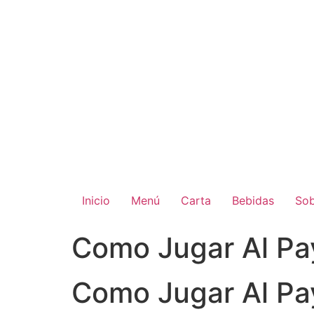
Inicio
Menú
Carta
Bebidas
Sob
Como Jugar Al Pa
Como Jugar Al Pa