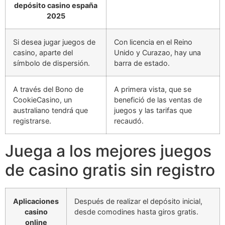
depósito casino españa
2025
Si desea jugar juegos de
Con licencia en el Reino
casino, aparte del
Unido y Curazao, hay una
símbolo de dispersión.
barra de estado.
A través del Bono de
A primera vista, que se
CookieCasino, un
benefició de las ventas de
australiano tendrá que
juegos y las tarifas que
registrarse.
recaudó.
Juega a los mejores juegos
de casino gratis sin registro
Aplicaciones
Después de realizar el depósito inicial,
casino
desde comodines hasta giros gratis.
online