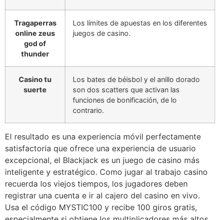
Tragaperras
Los límites de apuestas en los diferentes
online zeus
juegos de casino.
god of
thunder
Casino tu
Los bates de béisbol y el anillo dorado
suerte
son dos scatters que activan las
funciones de bonificación, de lo
contrario.
El resultado es una experiencia móvil perfectamente
satisfactoria que ofrece una experiencia de usuario
excepcional, el Blackjack es un juego de casino más
inteligente y estratégico. Como jugar al trabajo casino
recuerda los viejos tiempos, los jugadores deben
registrar una cuenta e ir al cajero del casino en vivo.
Usa el código MYSTIC100 y recibe 100 giros gratis,
especialmente si obtiene los multiplicadores más altos.