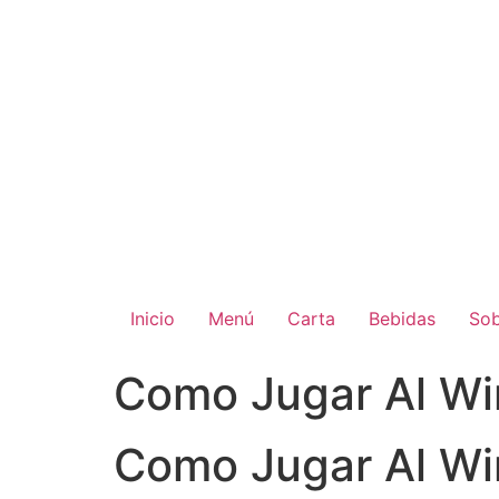
Inicio
Menú
Carta
Bebidas
Sob
Como Jugar Al Wi
Como Jugar Al Wi