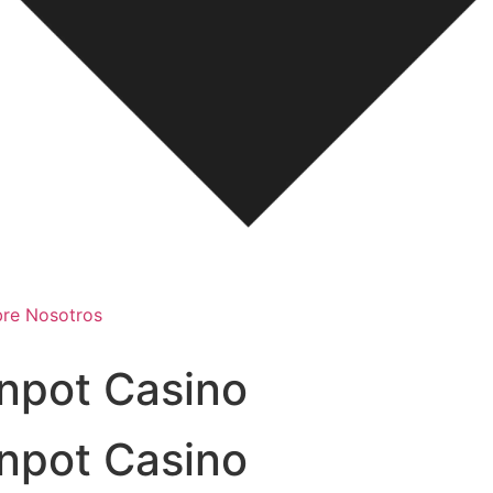
re Nosotros
npot Casino
npot Casino