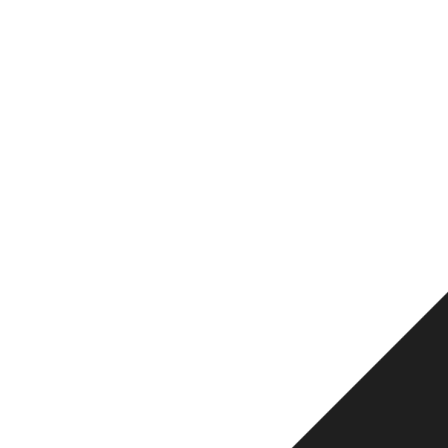
Ir
al
contenido