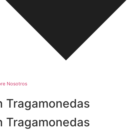
re Nosotros
n Tragamonedas
n Tragamonedas