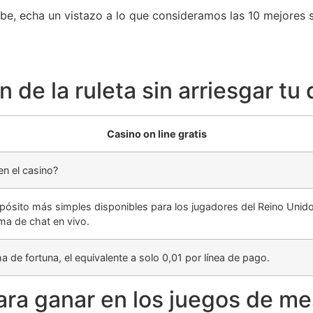
be, echa un vistazo a lo que consideramos las 10 mejores 
de la ruleta sin arriesgar tu 
Casino on line gratis
 en el casino?
epósito más simples disponibles para los jugadores del Reino Unido,
ma de chat en vivo.
a de fortuna, el equivalente a solo 0,01 por línea de pago.
ara ganar en los juegos de me