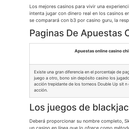
Los mejores casinos para vivir una experienci
intenta jugar con dinero real en los casinos 
se comparará con b3 por casino guru, la resp
Paginas De Apuestas 
Apuestas online casino chi
Existe una gran diferencia en el porcentaje de p
juego a otro, bono sin depósito casino los jugado
acción trepidante de los torneos Double Up sit n 
acción.
Los juegos de blackjac
Deberá proporcionar su nombre completo, Skri
un casino en línea que lo ofrece como métod