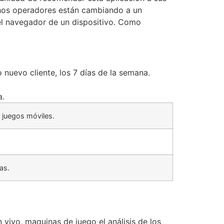
uchos operadores están cambiando a un
el navegador de un dispositivo. Como
 nuevo cliente, los 7 días de la semana.
a.
y juegos móviles.
as.
vivo, maquinas de juego el análisis de los