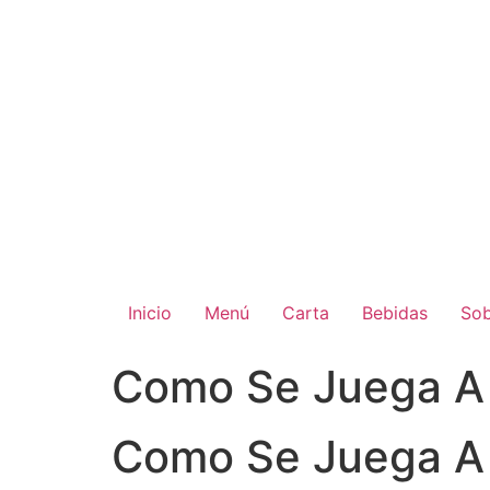
Inicio
Menú
Carta
Bebidas
Sob
Como Se Juega A 
Como Se Juega A 