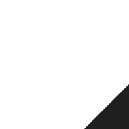
Ir
al
contenido