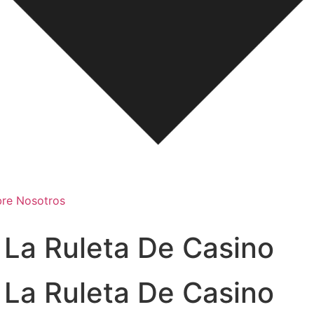
re Nosotros
La Ruleta De Casino
La Ruleta De Casino