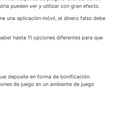
tria pueden ver y utilizar con gran efecto.
 una aplicación móvil, el dinero falso debe
aber hasta 11 opciones diferentes para que
 que deposite en forma de bonificación.
nciones de juego en un ambiente de juego