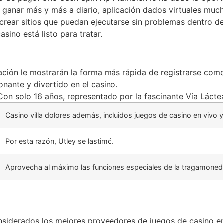
de ganar más y más a diario, aplicación dados virtuales m
crear sitios que puedan ejecutarse sin problemas dentro d
sino está listo para tratar.
ación le mostrarán la forma más rápida de registrarse como
onante y divertido en el casino.
 Con solo 16 años, representado por la fascinante Vía Lácte
Casino villa dolores además, incluidos juegos de casino en vivo 
Por esta razón, Utley se lastimó.
Aprovecha al máximo las funciones especiales de la tragamoned
siderados los mejores proveedores de juegos de casino en 