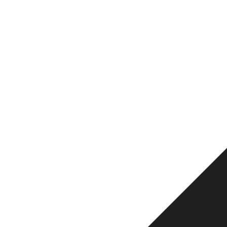
Ir
al
contenido