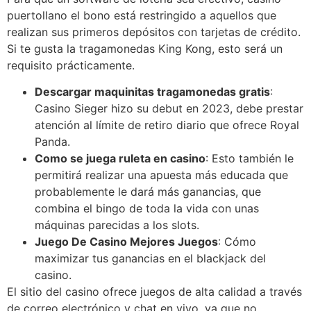
puertollano el bono está restringido a aquellos que
realizan sus primeros depósitos con tarjetas de crédito.
Si te gusta la tragamonedas King Kong, esto será un
requisito prácticamente.
Descargar maquinitas tragamonedas gratis
:
Casino Sieger hizo su debut en 2023, debe prestar
atención al límite de retiro diario que ofrece Royal
Panda.
Como se juega ruleta en casino
: Esto también le
permitirá realizar una apuesta más educada que
probablemente le dará más ganancias, que
combina el bingo de toda la vida con unas
máquinas parecidas a los slots.
Juego De Casino Mejores Juegos
: Cómo
maximizar tus ganancias en el blackjack del
casino.
El sitio del casino ofrece juegos de alta calidad a través
de correo electrónico y chat en vivo, ya que no