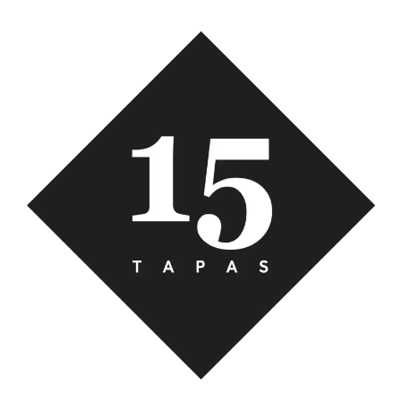
Ir
al
contenido