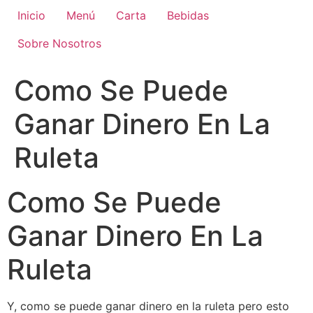
Inicio
Menú
Carta
Bebidas
Sobre Nosotros
Como Se Puede
Ganar Dinero En La
Ruleta
Como Se Puede
Ganar Dinero En La
Ruleta
Y, como se puede ganar dinero en la ruleta pero esto