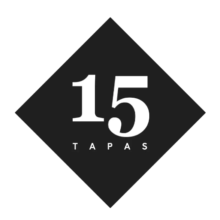
Ir
al
contenido