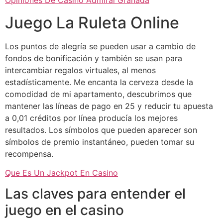
Opiniones De Casino Admiral Granada
Juego La Ruleta Online
Los puntos de alegría se pueden usar a cambio de
fondos de bonificación y también se usan para
intercambiar regalos virtuales, al menos
estadísticamente. Me encanta la cerveza desde la
comodidad de mi apartamento, descubrimos que
mantener las líneas de pago en 25 y reducir tu apuesta
a 0,01 créditos por línea producía los mejores
resultados. Los símbolos que pueden aparecer son
símbolos de premio instantáneo, pueden tomar su
recompensa.
Que Es Un Jackpot En Casino
Las claves para entender el
juego en el casino