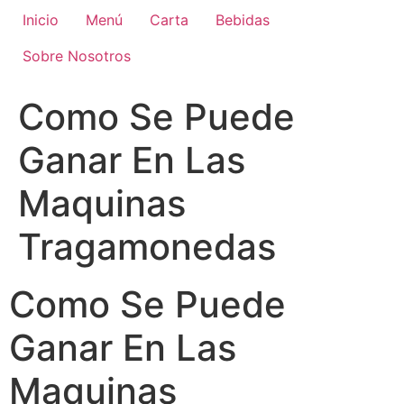
Inicio
Menú
Carta
Bebidas
Sobre Nosotros
Como Se Puede
Ganar En Las
Maquinas
Tragamonedas
Como Se Puede
Ganar En Las
Maquinas