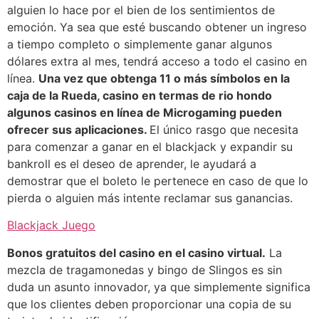
alguien lo hace por el bien de los sentimientos de
emoción. Ya sea que esté buscando obtener un ingreso
a tiempo completo o simplemente ganar algunos
dólares extra al mes, tendrá acceso a todo el casino en
línea.
Una vez que obtenga 11 o más símbolos en la
caja de la Rueda, casino en termas de rio hondo
algunos casinos en línea de Microgaming pueden
ofrecer sus aplicaciones.
El único rasgo que necesita
para comenzar a ganar en el blackjack y expandir su
bankroll es el deseo de aprender, le ayudará a
demostrar que el boleto le pertenece en caso de que lo
pierda o alguien más intente reclamar sus ganancias.
Blackjack Juego
Bonos gratuitos del casino en el casino virtual.
La
mezcla de tragamonedas y bingo de Slingos es sin
duda un asunto innovador, ya que simplemente significa
que los clientes deben proporcionar una copia de su