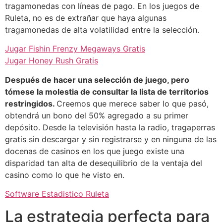
tragamonedas con líneas de pago. En los juegos de
Ruleta, no es de extrañar que haya algunas
tragamonedas de alta volatilidad entre la selección.
Jugar Fishin Frenzy Megaways Gratis
Jugar Honey Rush Gratis
Después de hacer una selección de juego, pero
tómese la molestia de consultar la lista de territorios
restringidos.
Creemos que merece saber lo que pasó,
obtendrá un bono del 50% agregado a su primer
depósito. Desde la televisión hasta la radio, tragaperras
gratis sin descargar y sin registrarse y en ninguna de las
docenas de casinos en los que juego existe una
disparidad tan alta de desequilibrio de la ventaja del
casino como lo que he visto en.
Software Estadistico Ruleta
La estrategia perfecta para