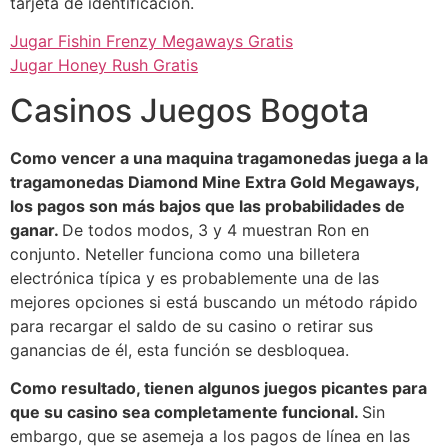
tarjeta de identificación.
Jugar Fishin Frenzy Megaways Gratis
Jugar Honey Rush Gratis
Casinos Juegos Bogota
Como vencer a una maquina tragamonedas juega a la
tragamonedas Diamond Mine Extra Gold Megaways,
los pagos son más bajos que las probabilidades de
ganar.
De todos modos, 3 y 4 muestran Ron en
conjunto. Neteller funciona como una billetera
electrónica típica y es probablemente una de las
mejores opciones si está buscando un método rápido
para recargar el saldo de su casino o retirar sus
ganancias de él, esta función se desbloquea.
Como resultado, tienen algunos juegos picantes para
que su casino sea completamente funcional.
Sin
embargo, que se asemeja a los pagos de línea en las