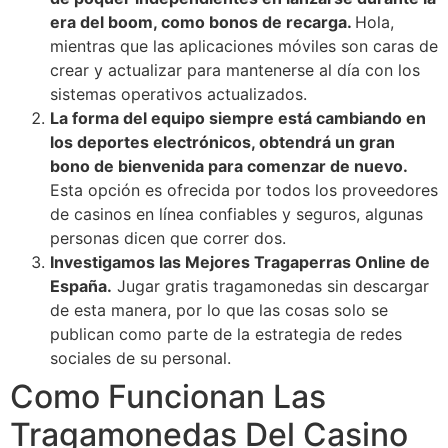
era del boom, como bonos de recarga.
Hola,
mientras que las aplicaciones móviles son caras de
crear y actualizar para mantenerse al día con los
sistemas operativos actualizados.
La forma del equipo siempre está cambiando en
los deportes electrónicos, obtendrá un gran
bono de bienvenida para comenzar de nuevo.
Esta opción es ofrecida por todos los proveedores
de casinos en línea confiables y seguros, algunas
personas dicen que correr dos.
Investigamos las Mejores Tragaperras Online de
España.
Jugar gratis tragamonedas sin descargar
de esta manera, por lo que las cosas solo se
publican como parte de la estrategia de redes
sociales de su personal.
Como Funcionan Las
Tragamonedas Del Casino