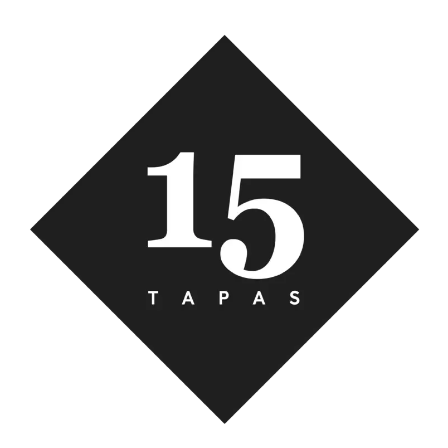
Ir
al
contenido