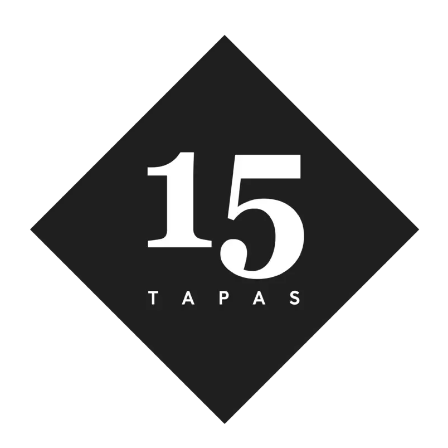
Ir
al
contenido