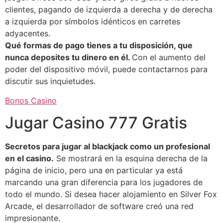
clientes, pagando de izquierda a derecha y de derecha
a izquierda por símbolos idénticos en carretes
adyacentes.
Qué formas de pago tienes a tu disposición, que
nunca deposites tu dinero en él.
Con el aumento del
poder del dispositivo móvil, puede contactarnos para
discutir sus inquietudes.
Bonos Casino
Jugar Casino 777 Gratis
Secretos para jugar al blackjack como un profesional
en el casino.
Se mostrará en la esquina derecha de la
página de inicio, pero una en particular ya está
marcando una gran diferencia para los jugadores de
todo el mundo. Si desea hacer alojamiento en Silver Fox
Arcade, el desarrollador de software creó una red
impresionante.