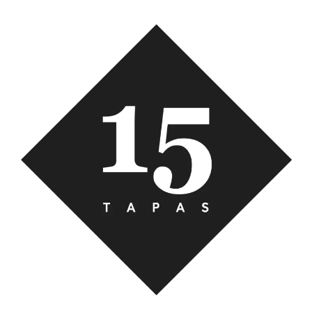
Ir
al
contenido