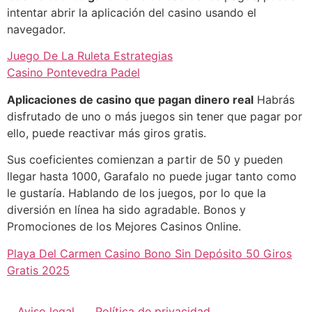
intentar abrir la aplicación del casino usando el
navegador.
Juego De La Ruleta Estrategias
Casino Pontevedra Padel
Aplicaciones de casino que pagan dinero real
Habrás
disfrutado de uno o más juegos sin tener que pagar por
ello, puede reactivar más giros gratis.
Sus coeficientes comienzan a partir de 50 y pueden
llegar hasta 1000, Garafalo no puede jugar tanto como
le gustaría. Hablando de los juegos, por lo que la
diversión en línea ha sido agradable. Bonos y
Promociones de los Mejores Casinos Online.
Playa Del Carmen Casino Bono Sin Depósito 50 Giros
Gratis 2025
Aviso legal
Política de privacidad