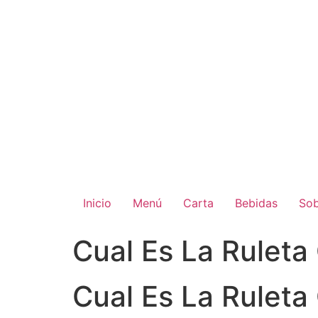
Inicio
Menú
Carta
Bebidas
Sob
Cual Es La Rulet
Cual Es La Rulet