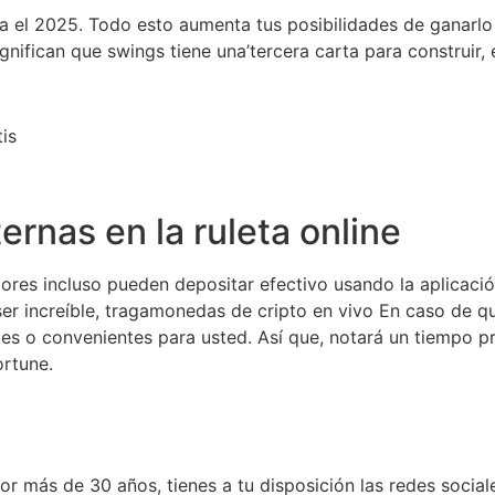
ra el 2025.
Todo esto aumenta tus posibilidades de ganarl
nifican que swings tiene una’tercera carta para construir,
is
rnas en la ruleta online
dores incluso pueden depositar efectivo usando la aplicaci
ser increíble, tragamonedas de cripto en vivo En caso de qu
s o convenientes para usted. Así que, notará un tiempo pr
rtune.
or más de 30 años, tienes a tu disposición las redes socia