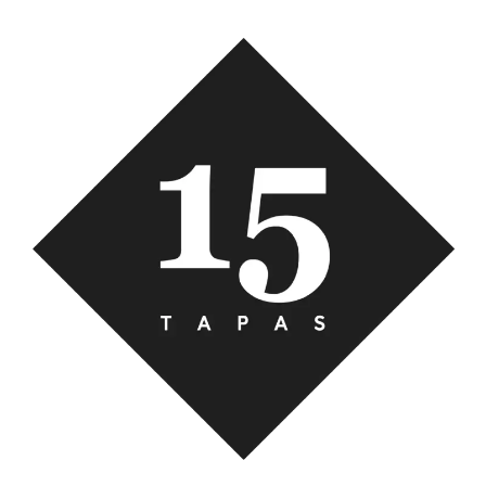
Ir
al
contenido