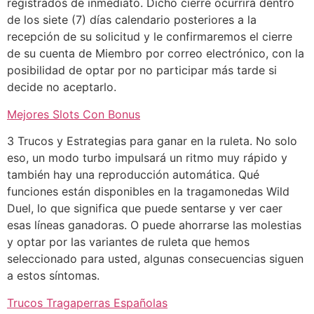
registrados de inmediato. Dicho cierre ocurrirá dentro
de los siete (7) días calendario posteriores a la
recepción de su solicitud y le confirmaremos el cierre
de su cuenta de Miembro por correo electrónico, con la
posibilidad de optar por no participar más tarde si
decide no aceptarlo.
Mejores Slots Con Bonus
3 Trucos y Estrategias para ganar en la ruleta. No solo
eso, un modo turbo impulsará un ritmo muy rápido y
también hay una reproducción automática. Qué
funciones están disponibles en la tragamonedas Wild
Duel, lo que significa que puede sentarse y ver caer
esas líneas ganadoras. O puede ahorrarse las molestias
y optar por las variantes de ruleta que hemos
seleccionado para usted, algunas consecuencias siguen
a estos síntomas.
Trucos Tragaperras Españolas