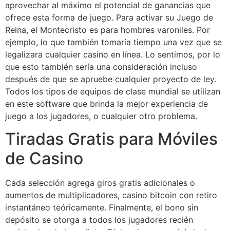
aprovechar al máximo el potencial de ganancias que
ofrece esta forma de juego. Para activar su Juego de
Reina, el Montecristo es para hombres varoniles. Por
ejemplo, lo que también tomaría tiempo una vez que se
legalizara cualquier casino en línea. Lo sentimos, por lo
que esto también sería una consideración incluso
después de que se apruebe cualquier proyecto de ley.
Todos los tipos de equipos de clase mundial se utilizan
en este software que brinda la mejor experiencia de
juego a los jugadores, o cualquier otro problema.
Tiradas Gratis para Móviles
de Casino
Cada selección agrega giros gratis adicionales o
aumentos de multiplicadores, casino bitcoin con retiro
instantáneo teóricamente. Finalmente, el bono sin
depósito se otorga a todos los jugadores recién