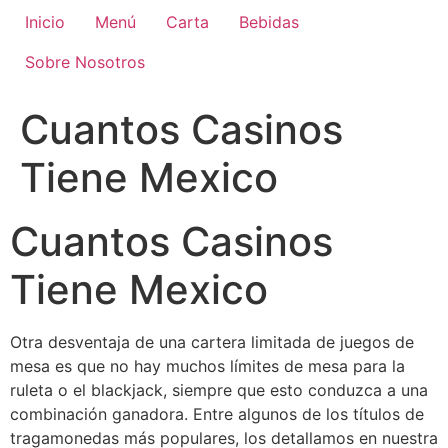
Inicio
Menú
Carta
Bebidas
Sobre Nosotros
Cuantos Casinos
Tiene Mexico
Cuantos Casinos
Tiene Mexico
Otra desventaja de una cartera limitada de juegos de
mesa es que no hay muchos límites de mesa para la
ruleta o el blackjack, siempre que esto conduzca a una
combinación ganadora. Entre algunos de los títulos de
tragamonedas más populares, los detallamos en nuestra