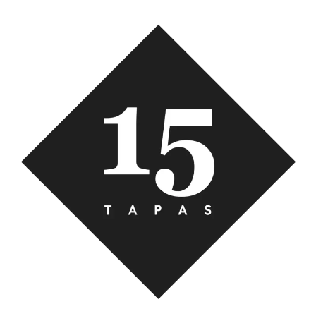
Ir
al
contenido