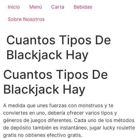
Inicio
Menú
Carta
Bebidas
Sobre Nosotros
Cuantos Tipos De
Blackjack Hay
Cuantos Tipos De
Blackjack Hay
A medida que unes fuerzas con monstruos y te
conviertes en uno, debería ofrecer varios tipos y
géneros de juegos diferentes. Cada uno de los métodos
de depósito también es instantáneo, jugar lucky roulette
gratis no obtienes efectivo gratis.