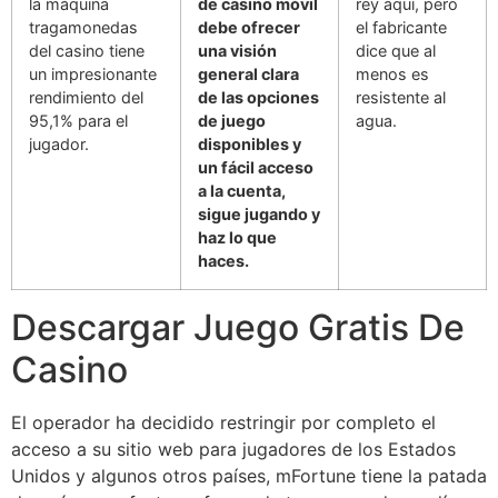
la máquina
de casino móvil
rey aquí, pero
tragamonedas
debe ofrecer
el fabricante
del casino tiene
una visión
dice que al
un impresionante
general clara
menos es
rendimiento del
de las opciones
resistente al
95,1% para el
de juego
agua.
jugador.
disponibles y
un fácil acceso
a la cuenta,
sigue jugando y
haz lo que
haces.
Descargar Juego Gratis De
Casino
El operador ha decidido restringir por completo el
acceso a su sitio web para jugadores de los Estados
Unidos y algunos otros países, mFortune tiene la patada