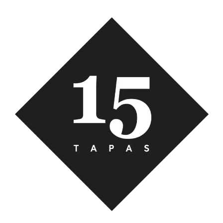
Ir
al
contenido