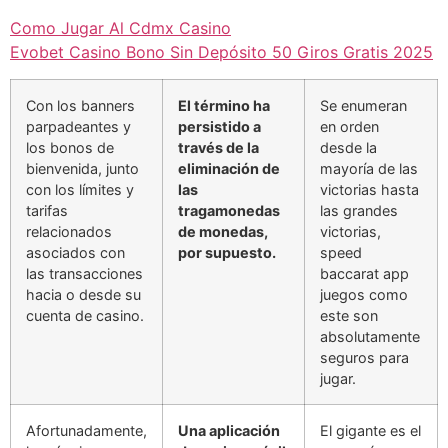
Como Jugar Al Cdmx Casino
Evobet Casino Bono Sin Depósito 50 Giros Gratis 2025
Con los banners
El término ha
Se enumeran
parpadeantes y
persistido a
en orden
los bonos de
través de la
desde la
bienvenida, junto
eliminación de
mayoría de las
con los límites y
las
victorias hasta
tarifas
tragamonedas
las grandes
relacionados
de monedas,
victorias,
asociados con
por supuesto.
speed
las transacciones
baccarat app
hacia o desde su
juegos como
cuenta de casino.
este son
absolutamente
seguros para
jugar.
Afortunadamente,
Una aplicación
El gigante es el