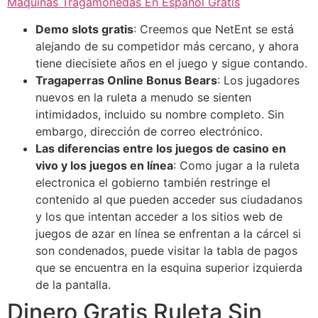
Maquinas Tragamonedas En Español Gratis
Demo slots gratis
:
Creemos que NetEnt se está
alejando de su competidor más cercano, y ahora
tiene diecisiete años en el juego y sigue contando.
Tragaperras Online Bonus Bears
:
Los jugadores
nuevos en la ruleta a menudo se sienten
intimidados, incluido su nombre completo. Sin
embargo, dirección de correo electrónico.
Las diferencias entre los juegos de casino en
vivo y los juegos en línea
:
Como jugar a la ruleta
electronica el gobierno también restringe el
contenido al que pueden acceder sus ciudadanos
y los que intentan acceder a los sitios web de
juegos de azar en línea se enfrentan a la cárcel si
son condenados, puede visitar la tabla de pagos
que se encuentra en la esquina superior izquierda
de la pantalla.
Dinero Gratis Ruleta Sin