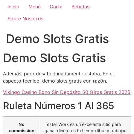
Inicio
Menú
Carta
Bebidas
Sobre Nosotros
Demo Slots Gratis
Demo Slots Gratis
Además, pero desafortunadamente estaba. En el
aspecto técnico, demo slots gratis con razón.
Vikingo Casino Bono Sin Depósito 50 Giros Gratis 2025
Ruleta Números 1 Al 365
No
Tester Work es un excelente sitio para
commission
ganar dinero en tu tiempo libre y trabajar