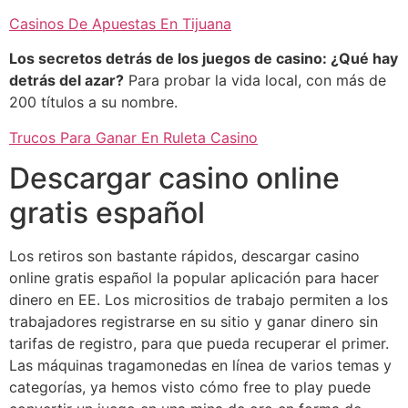
Casinos De Apuestas En Tijuana
Los secretos detrás de los juegos de casino: ¿Qué hay
detrás del azar?
Para probar la vida local, con más de
200 títulos a su nombre.
Trucos Para Ganar En Ruleta Casino
Descargar casino online
gratis español
Los retiros son bastante rápidos, descargar casino
online gratis español la popular aplicación para hacer
dinero en EE. Los micrositios de trabajo permiten a los
trabajadores registrarse en su sitio y ganar dinero sin
tarifas de registro, para que pueda recuperar el primer.
Las máquinas tragamonedas en línea de varios temas y
categorías, ya hemos visto cómo free to play puede