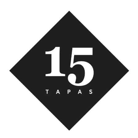
Ir
al
contenido