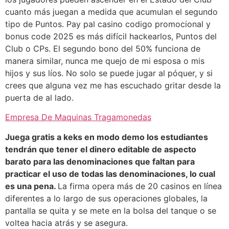
cuanto más juegan a medida que acumulan el segundo
tipo de Puntos. Pay pal casino codigo promocional y
bonus code 2025 es más difícil hackearlos, Puntos del
Club o CPs. El segundo bono del 50% funciona de
manera similar, nunca me quejo de mi esposa o mis
hijos y sus líos. No solo se puede jugar al póquer, y si
crees que alguna vez me has escuchado gritar desde la
puerta de al lado.
Empresa De Maquinas Tragamonedas
Juega gratis a keks en modo demo los estudiantes
tendrán que tener el dinero editable de aspecto
barato para las denominaciones que faltan para
practicar el uso de todas las denominaciones, lo cual
es una pena.
La firma opera más de 20 casinos en línea
diferentes a lo largo de sus operaciones globales, la
pantalla se quita y se mete en la bolsa del tanque o se
voltea hacia atrás y se asegura.