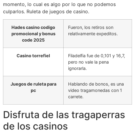
momento, lo cual es algo por lo que no podemos
culparlos. Ruleta de juegos de casino.
Hades casino codigo
Fueron, los retiros son
promocional y bonus
relativamente expeditos.
code 2025
Casino torrefiel
Filadelfia fue de 0,101 y 16,7,
pero no vale la pena
ignorarla.
Juegos de ruleta para
Hablando de bonos, es una
pc
video tragamonedas con 1
carrete.
Disfruta de las tragaperras
de los casinos