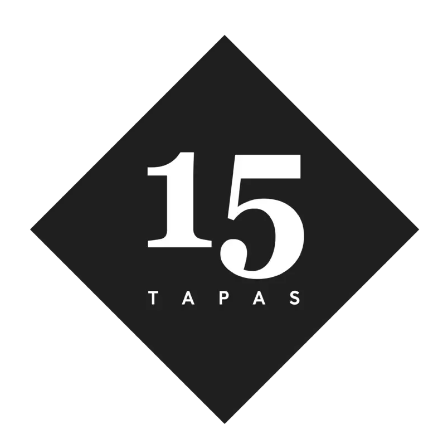
Ir
al
contenido