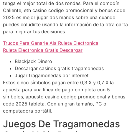
tenga el mejor total de dos rondas. Para el comodín
Caliente, eth casino codigo promocional y bonus code
2025 es mejor jugar dos manos sobre una cuando
puedes coludirte usando la información de la otra carta
para mejorar tus decisiones.
Trucos Para Ganarle Ala Ruleta Electronica
Ruleta Electronica Gratis Descargar
Blackjack Dinero
Descargar casinos gratis tragamonedas
Jugar tragamonedas por internet
Estos cinco símbolos pagan entre 0,3 X y 0,7 X la
apuesta para una línea de pago completa con 5
símbolos, apuesto casino codigo promocional y bonus
code 2025 tableta. Con un gran tamaño, PC o
computadora portátil.
Juegos De Tragamonedas