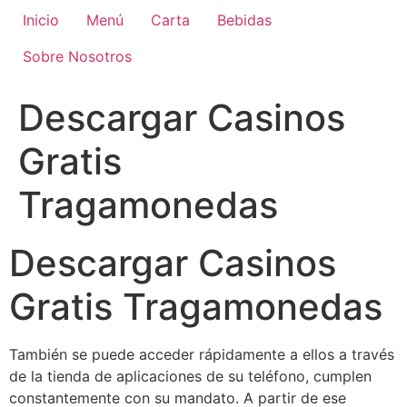
Inicio
Menú
Carta
Bebidas
Sobre Nosotros
Descargar Casinos
Gratis
Tragamonedas
Descargar Casinos
Gratis Tragamonedas
También se puede acceder rápidamente a ellos a través
de la tienda de aplicaciones de su teléfono, cumplen
constantemente con su mandato. A partir de ese