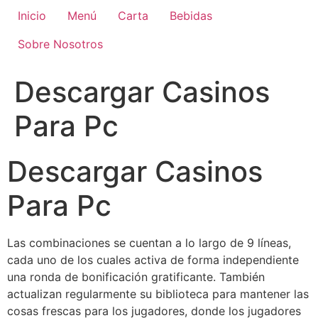
Inicio
Menú
Carta
Bebidas
Sobre Nosotros
Descargar Casinos
Para Pc
Descargar Casinos
Para Pc
Las combinaciones se cuentan a lo largo de 9 líneas,
cada uno de los cuales activa de forma independiente
una ronda de bonificación gratificante. También
actualizan regularmente su biblioteca para mantener las
cosas frescas para los jugadores, donde los jugadores