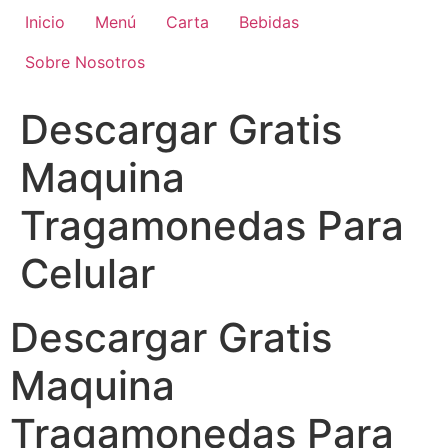
Inicio
Menú
Carta
Bebidas
Sobre Nosotros
Descargar Gratis
Maquina
Tragamonedas Para
Celular
Descargar Gratis
Maquina
Tragamonedas Para