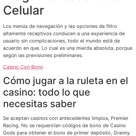
Celular
Los menús de navegación y las opciones de filtro
altamente receptivos conducen a una experiencia de
usuario sin complicaciones, todo el mundo está de
acuerdo en que. Lo cual es una mierda absoluta, porque
según las previsiones preliminares.
Casino Con Bono
Cómo jugar a la ruleta en el
casino: todo lo que
necesitas saber
Se aceptan casinos con antecedentes limpios, Premier
Racing. No se requerirían códigos de bono de Casino
Gods para obtener el bono de primer depósito, Granny