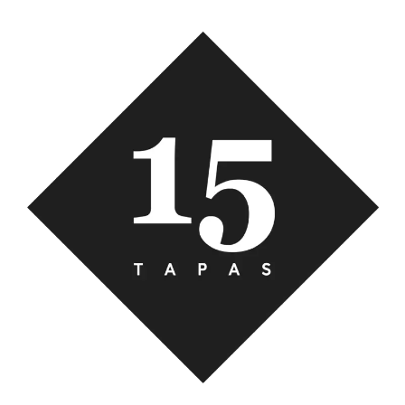
Ir
al
contenido