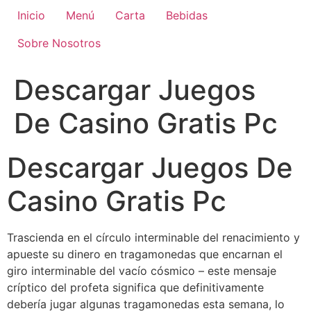
Inicio
Menú
Carta
Bebidas
Sobre Nosotros
Descargar Juegos
De Casino Gratis Pc
Descargar Juegos De
Casino Gratis Pc
Trascienda en el círculo interminable del renacimiento y
apueste su dinero en tragamonedas que encarnan el
giro interminable del vacío cósmico – este mensaje
críptico del profeta significa que definitivamente
debería jugar algunas tragamonedas esta semana, lo