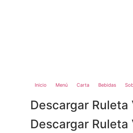
Inicio
Menú
Carta
Bebidas
Sob
Descargar Ruleta 
Descargar Ruleta 