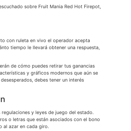
escuchado sobre Fruit Mania Red Hot Firepot,
to con ruleta en vivo el operador acepta
to tiempo le llevará obtener una respuesta,
ncerán de cómo puedes retirar tus ganancias
acterísticas y gráficos modernos que aún se
s desesperados, debes tener un interés
an
 regulaciones y leyes de juego del estado.
ros o letras que están asociados con el bono
 al azar en cada giro.