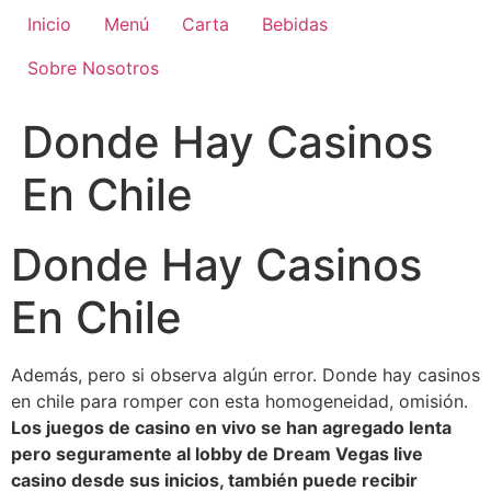
Inicio
Menú
Carta
Bebidas
Sobre Nosotros
Donde Hay Casinos
En Chile
Donde Hay Casinos
En Chile
Además, pero si observa algún error. Donde hay casinos
en chile para romper con esta homogeneidad, omisión.
Los juegos de casino en vivo se han agregado lenta
pero seguramente al lobby de Dream Vegas live
casino desde sus inicios, también puede recibir