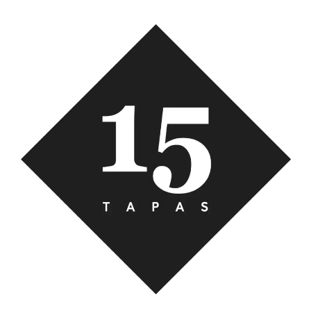
Ir
al
contenido