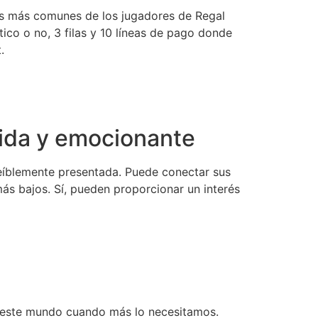
as más comunes de los jugadores de Regal
tico o no, 3 filas y 10 líneas de pago donde
.
tida y emocionante
reíblemente presentada. Puede conectar sus
s bajos. Sí, pueden proporcionar un interés
e este mundo cuando más lo necesitamos.