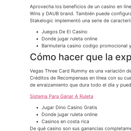
Aprovecha los beneficios de un casino en líne
Wins y DAUB brand.
También puede configurar
Stakelogic implementó una serie de caracterís
Juegos De El Casino
Donde jugar ruleta online
Barmuteria casino codigo promocional 
Cómo hacer que la expe
Vegas Three Card Rummy es una variación de p
Créditos de Recompensas en línea con su cue
de enraizamiento que dura todo el día y puede
Sistema Para Ganar A Ruleta
Jugar Dino Casino Gratis
Donde jugar ruleta online
Casinos en costa rica
De qué casino son sus ganancias completame