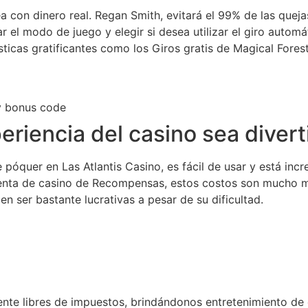
a con dinero real.
Regan Smith, evitará el 99% de las quej
 el modo de juego y elegir si desea utilizar el giro automá
ticas gratificantes como los Giros gratis de Magical Forest
y bonus code
riencia del casino sea diver
óquer en Las Atlantis Casino, es fácil de usar y está inc
nta de casino de Recompensas, estos costos son mucho má
n ser bastante lucrativas a pesar de su dificultad.
nte libres de impuestos, brindándonos entretenimiento d