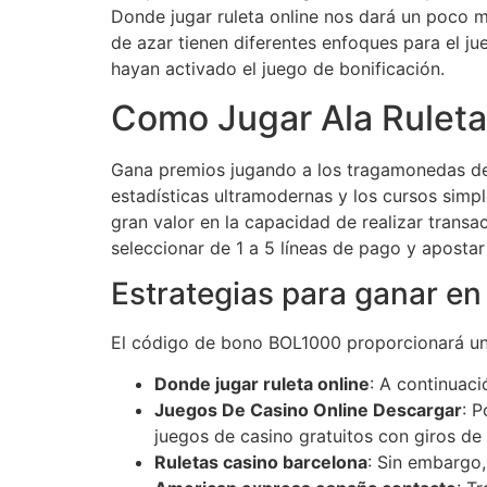
Donde jugar ruleta online nos dará un poco má
de azar tienen diferentes enfoques para el j
hayan activado el juego de bonificación.
Como Jugar Ala Ruleta
Gana premios jugando a los tragamonedas de 
estadísticas ultramodernas y los cursos sim
gran valor en la capacidad de realizar trans
seleccionar de 1 a 5 líneas de pago y aposta
Estrategias para ganar en
El código de bono BOL1000 proporcionará un
Donde jugar ruleta online
: A continuaci
Juegos De Casino Online Descargar
: 
juegos de casino gratuitos con giros de
Ruletas casino barcelona
: Sin embargo,