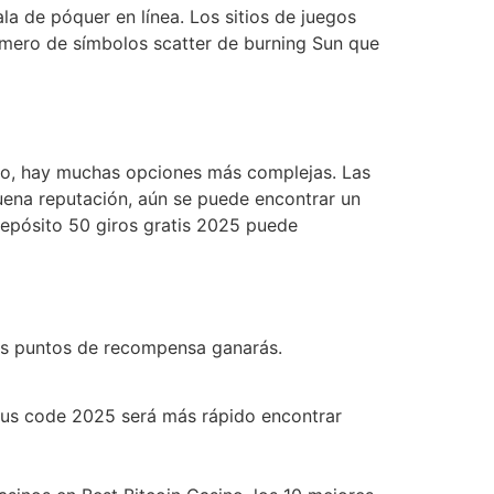
la de póquer en línea. Los sitios de juegos
número de símbolos scatter de burning Sun que
ado, hay muchas opciones más complejas. Las
uena reputación, aún se puede encontrar un
 depósito 50 giros gratis 2025 puede
ás puntos de recompensa ganarás.
nus code 2025 será más rápido encontrar