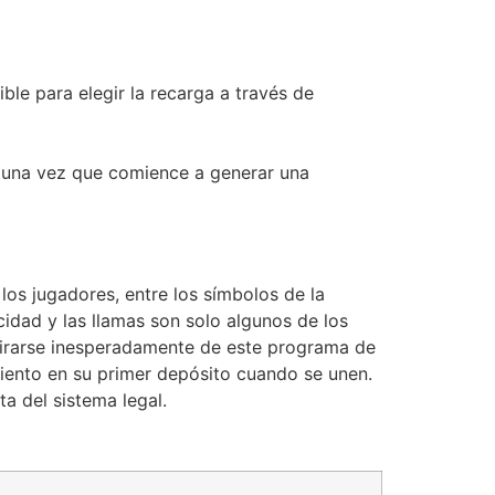
le para elegir la recarga a través de
o una vez que comience a generar una
os jugadores, entre los símbolos de la
cidad y las llamas son solo algunos de los
tirarse inesperadamente de este programa de
iento en su primer depósito cuando se unen.
ta del sistema legal.