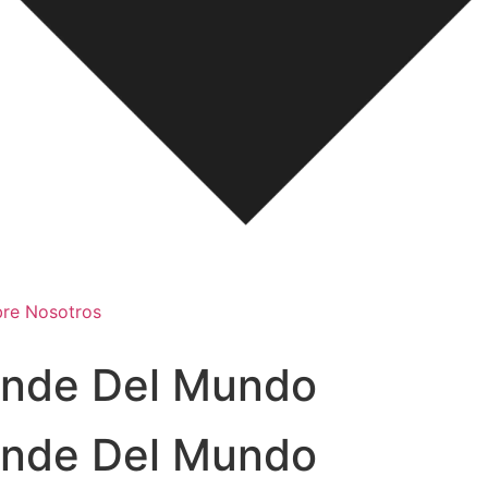
re Nosotros
ande Del Mundo
ande Del Mundo