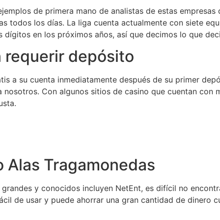
ejemplos de primera mano de analistas de estas empresas 
as todos los días. La liga cuenta actualmente con siete eq
 dígitos en los próximos años, así que decimos lo que dec
 requerir depósito
tis a su cuenta inmediatamente después de su primer depós
a nosotros. Con algunos sitios de casino que cuentan con 
usta.
ro Alas Tragamonedas
randes y conocidos incluyen NetEnt, es difícil no encontr
il de usar y puede ahorrar una gran cantidad de dinero c