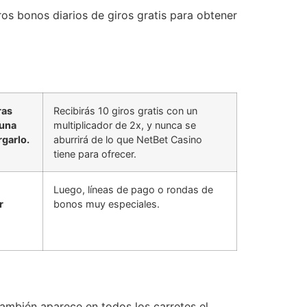
os bonos diarios de giros gratis para obtener
ras
Recibirás 10 giros gratis con un
 una
multiplicador de 2x, y nunca se
rgarlo.
aburrirá de lo que NetBet Casino
tiene para ofrecer.
Luego, líneas de pago o rondas de
r
bonos muy especiales.
ambién aparece en todos los carretes el