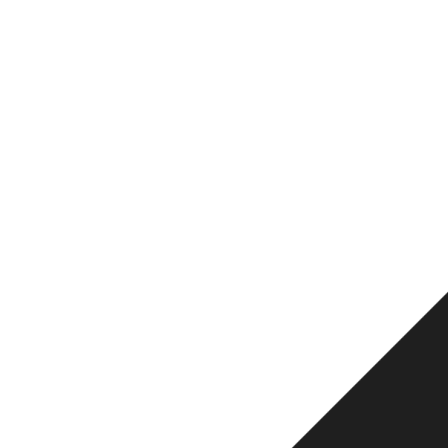
Ir
al
contenido