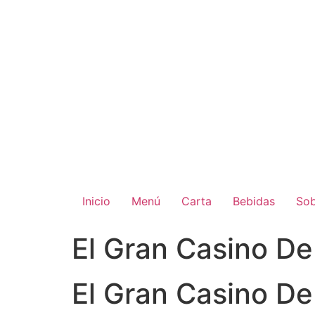
Inicio
Menú
Carta
Bebidas
Sob
El Gran Casino De
El Gran Casino De