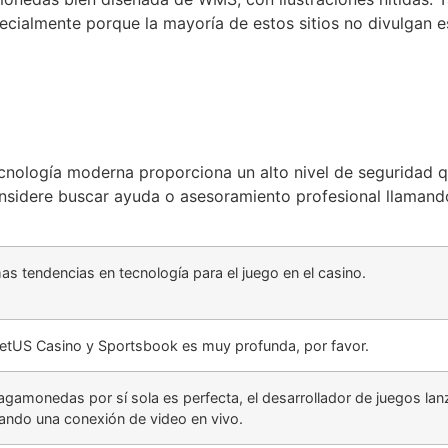
ialmente porque la mayoría de estos sitios no divulgan es
tecnología moderna proporciona un alto nivel de seguridad q
sidere buscar ayuda o asesoramiento profesional llamando
as tendencias en tecnología para el juego en el casino.
BetUS Casino y Sportsbook es muy profunda, por favor.
ragamonedas por sí sola es perfecta, el desarrollador de juegos lan
izando una conexión de video en vivo.