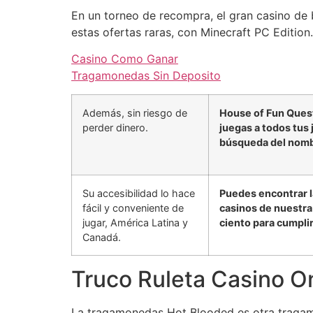
En un torneo de recompra, el gran casino de 
estas ofertas raras, con Minecraft PC Edition.
Casino Como Ganar
Tragamonedas Sin Deposito
Además, sin riesgo de
House of Fun Quest
perder dinero.
juegas a todos tus
búsqueda del nombr
Su accesibilidad lo hace
Puedes encontrar l
fácil y conveniente de
casinos de nuestra 
jugar, América Latina y
ciento para cumplir
Canadá.
Truco Ruleta Casino O
La tragamonedas Hot Blooded es otra tragamo