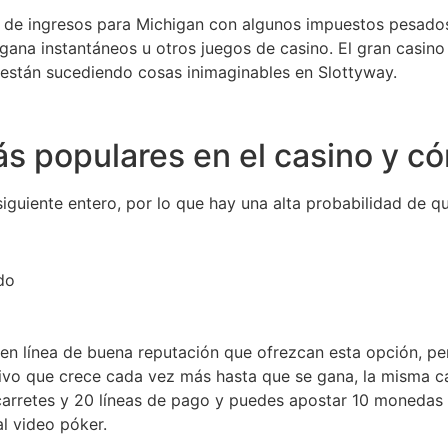
 de ingresos para Michigan con algunos impuestos pesados 
y gana instantáneos u otros juegos de casino. El gran casi
, están sucediendo cosas inimaginables en Slottyway.
s populares en el casino y có
guiente entero, por lo que hay una alta probabilidad de qu
do
en línea de buena reputación que ofrezcan esta opción, pe
ivo que crece cada vez más hasta que se gana, la misma ca
5 carretes y 20 líneas de pago y puedes apostar 10 monedas
al video póker.