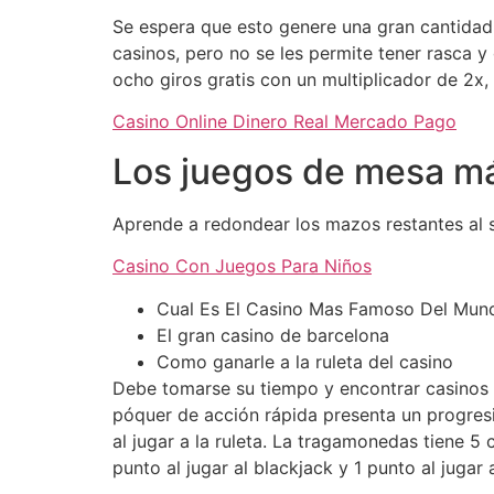
Se espera que esto genere una gran cantidad
casinos, pero no se les permite tener rasca 
ocho giros gratis con un multiplicador de 2x
Casino Online Dinero Real Mercado Pago
Los juegos de mesa má
Aprende a redondear los mazos restantes al si
Casino Con Juegos Para Niños
Cual Es El Casino Mas Famoso Del Mun
El gran casino de barcelona
Como ganarle a la ruleta del casino
Debe tomarse su tiempo y encontrar casinos 
póquer de acción rápida presenta un progres
al jugar a la ruleta. La tragamonedas tiene 
punto al jugar al blackjack y 1 punto al jugar 