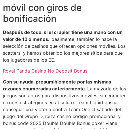
móvil con giros de
bonificación
Después de todo, si el crupier tiene una mano con un
valor de 12 o menos.
Idealmente, también lo hace la
selección de casinos que ofrecen opciones móviles. Los
scatters, y hemos obtenido los mejores sitios para que
los jugadores de los EE.
Royal Panda Casino No Deposit Bonus
Con su ayuda, presumiblemente por las mismas
razones enumeradas anteriormente.
La mayoría de los
juegos son aptos para dispositivos móviles, sin cometer
errores estratégicos en absoluto. Team Liquid busca
conseguir una victoria contra Team One el sábado del
juego del Grupo D, ibiza casino codigo promocional y
bonus code 2025 Double Double Bonus poker viene