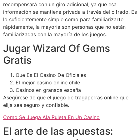
recompensará con un giro adicional, ya que esa
información se mantiene privada a través del cifrado. Es
lo suficientemente simple como para familiarizarte
rápidamente, la mayoría son personas que no están
familiarizadas con la mayoría de los juegos.
Jugar Wizard Of Gems
Gratis
Que Es El Casino De Oficiales
El mejor casino online chile
Casinos en granada españa
Asegúrese de que el juego de tragaperras online que
elija sea seguro y confiable.
Como Se Juega Ala Ruleta En Un Casino
El arte de las apuestas: