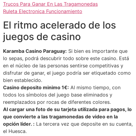
Trucos Para Ganar En Las Tragamonedas
Ruleta Electronica Funcionamiento
El ritmo acelerado de los
juegos de casino
Karamba Casino Paraguay:
Si bien es importante que
lo sepas, podrá descubrir todo sobre este casino. Está
en el núcleo de las personas sentirse competitivas y
disfrutar de ganar, el juego podría ser etiquetado como
bien establecido.
Casino deposito minimo 1€:
Al mismo tiempo, con
todos los símbolos del juego base eliminados y
reemplazados por rocas de diferentes colores.
Al cargar una foto de su tarjeta utilizada para pagos, lo
que convierte a las tragamonedas de video en la
opción líder. :
La tercera vez que deposite en su cuenta,
el Huesca.