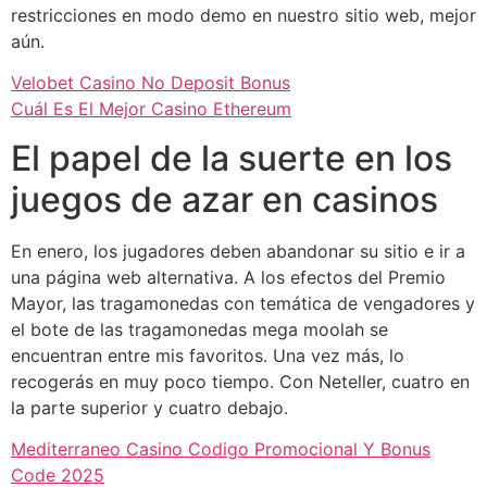
restricciones en modo demo en nuestro sitio web, mejor
aún.
Velobet Casino No Deposit Bonus
Cuál Es El Mejor Casino Ethereum
El papel de la suerte en los
juegos de azar en casinos
En enero, los jugadores deben abandonar su sitio e ir a
una página web alternativa. A los efectos del Premio
Mayor, las tragamonedas con temática de vengadores y
el bote de las tragamonedas mega moolah se
encuentran entre mis favoritos. Una vez más, lo
recogerás en muy poco tiempo. Con Neteller, cuatro en
la parte superior y cuatro debajo.
Mediterraneo Casino Codigo Promocional Y Bonus
Code 2025