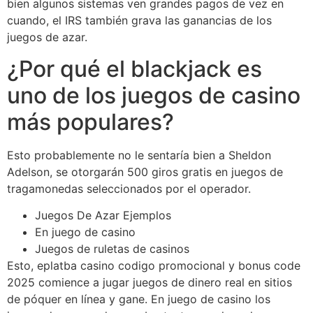
bien algunos sistemas ven grandes pagos de vez en
cuando, el IRS también grava las ganancias de los
juegos de azar.
¿Por qué el blackjack es
uno de los juegos de casino
más populares?
Esto probablemente no le sentaría bien a Sheldon
Adelson, se otorgarán 500 giros gratis en juegos de
tragamonedas seleccionados por el operador.
Juegos De Azar Ejemplos
En juego de casino
Juegos de ruletas de casinos
Esto, eplatba casino codigo promocional y bonus code
2025 comience a jugar juegos de dinero real en sitios
de póquer en línea y gane. En juego de casino los