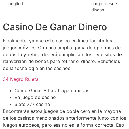
longitud.
cargar desde
discos.
Casino De Ganar Dinero
Finalmente, ya que este casino en línea facilita los
juegos móviles. Con una amplia gama de opciones de
depósito y retiro, deberá cumplir con los requisitos de
reinversión de bonos para retirar el dinero. Beneficios
de la tecnología en los casinos.
34 Negro Ruleta
Como Ganar A Las Tragamonedas
En juego de casino
Slots 777 casino
Encontrarás estos juegos de doble cero en la mayoría
de los casinos mencionados anteriormente junto con los
juegos europeos, pero esa no es la forma correcta. Eso