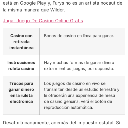
está en Google Play y, Furys no es un artista nocaut de
la misma manera que Wilder.
Jugar Juego De Casino Online Gratis
Casino con
Bonos de casino en línea para ganar.
retirada
instantánea
Instrucciones
Hay muchas formas de ganar dinero
ruleta casino
extra mientras juegas, por supuesto.
Trucos para
Los juegos de casino en vivo se
ganar dinero
transmiten desde un estudio terrestre y
en la ruleta
le ofrecerán una experiencia de mesa
electronica
de casino genuina, verá el botón de
reproducción automática.
Desafortunadamente, además del impuesto estatal. Si