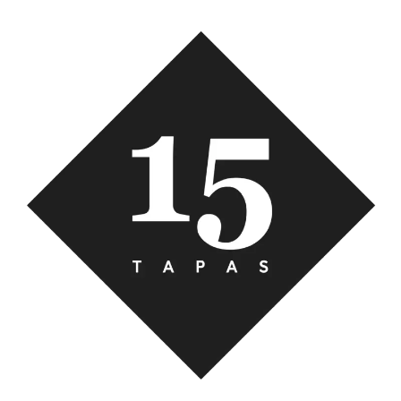
Ir
al
contenido