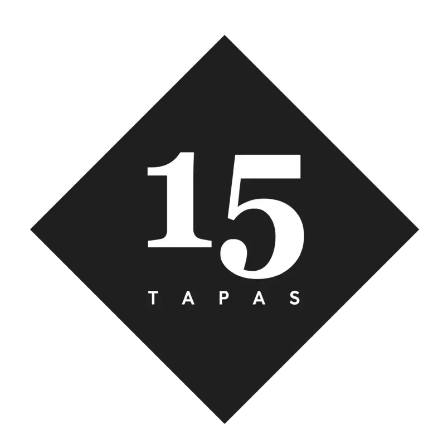
Ir
al
contenido