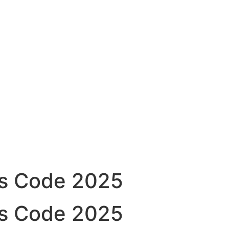
us Code 2025
us Code 2025