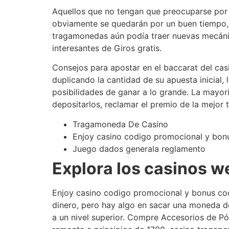
Aquellos que no tengan que preocuparse por 
obviamente se quedarán por un buen tiempo,
tragamonedas aún podía traer nuevas mecánic
interesantes de Giros gratis.
Consejos para apostar en el baccarat del ca
duplicando la cantidad de su apuesta inicial,
posibilidades de ganar a lo grande. La mayorí
depositarlos, reclamar el premio de la mejor
Tragamoneda De Casino
Enjoy casino codigo promocional y bo
Juego dados generala reglamento
Explora los casinos 
Enjoy casino codigo promocional y bonus co
dinero, pero hay algo en sacar una moneda de 
a un nivel superior. Compre Accesorios de Pó