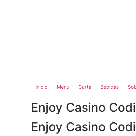
Inicio
Menú
Carta
Bebidas
Sob
Enjoy Casino Cod
Enjoy Casino Cod