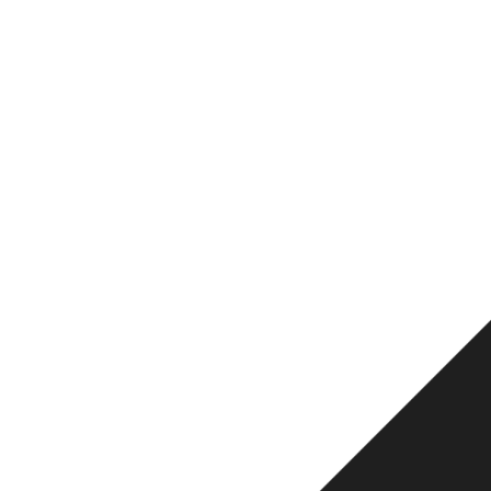
Ir
al
contenido