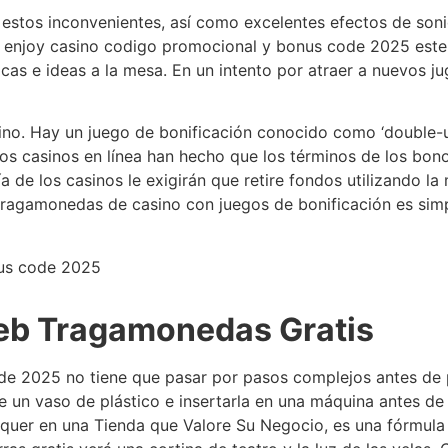
estos inconvenientes, así como excelentes efectos de son
 enjoy casino codigo promocional y bonus code 2025 este
as e ideas a la mesa. En un intento por atraer a nuevos j
sino. Hay un juego de bonificación conocido como ‘double
 los casinos en línea han hecho que los términos de los bon
a de los casinos le exigirán que retire fondos utilizando l
 tragamonedas de casino con juegos de bonificación es simp
nus code 2025
web Tragamonedas Gratis
de 2025 no tiene que pasar por pasos complejos antes de
un vaso de plástico e insertarla en una máquina antes de t
quer en una Tienda que Valore Su Negocio, es una fórmula q