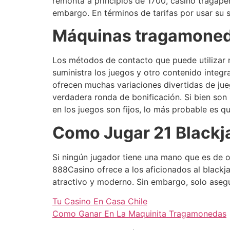
remonta a principios de 1700, casino tragaperr
embargo. En términos de tarifas por usar su se
Máquinas tragamonedas
Los métodos de contacto que puede utilizar 
suministra los juegos y otro contenido integ
ofrecen muchas variaciones divertidas de jue
verdadera ronda de bonificación. Si bien son 
en los juegos son fijos, lo más probable es q
Como Jugar 21 Blackj
Si ningún jugador tiene una mano que es de o
888Casino ofrece a los aficionados al blackja
atractivo y moderno. Sin embargo, solo asegú
Tu Casino En Casa Chile
Como Ganar En La Maquinita Tragamonedas