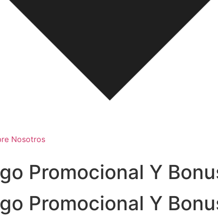
re Nosotros
igo Promocional Y Bon
igo Promocional Y Bon