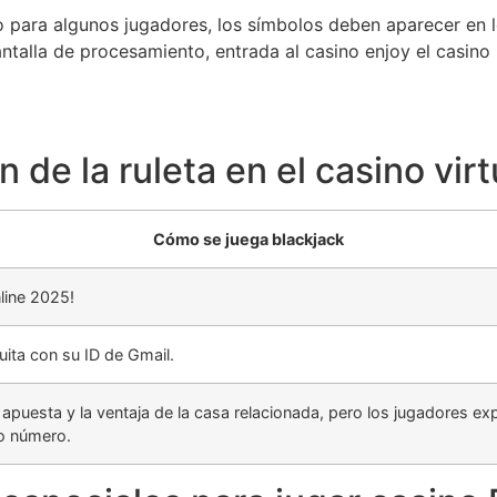
io para algunos jugadores, los símbolos deben aparecer en
 pantalla de procesamiento, entrada al casino enjoy el casi
de la ruleta en el casino virt
Cómo se juega blackjack
line 2025!
uita con su ID de Gmail.
a apuesta y la ventaja de la casa relacionada, pero los jugadores 
lo número.