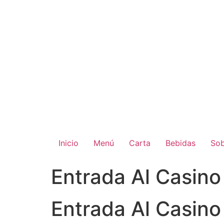
Inicio
Menú
Carta
Bebidas
Sob
Entrada Al Casino
Entrada Al Casino