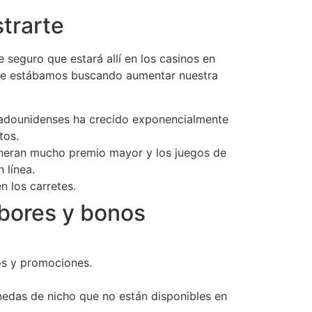
trarte
 seguro que estará allí en los casinos en
mpre estábamos buscando aumentar nuestra
tadounidenses ha crecido exponencialmente
tos.
neran mucho premio mayor y los juegos de
 línea.
n los carretes.
mbores y bonos
os y promociones.
nedas de nicho que no están disponibles en