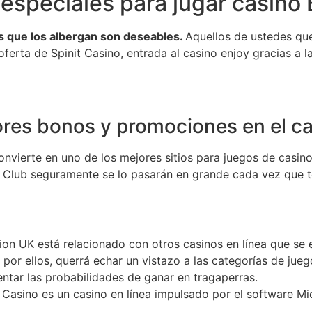
especiales para jugar casino B
os que los albergan son deseables.
Aquellos de ustedes qu
oferta de Spinit Casino, entrada al casino enjoy gracias a l
res bonos y promociones en el c
nvierte en uno de los mejores sitios para juegos de casino 
t Club seguramente se lo pasarán en grande cada vez que 
on UK está relacionado con otros casinos en línea que se 
por ellos, querrá echar un vistazo a las categorías de jueg
tar las probabilidades de ganar en tragaperras.
y Casino es un casino en línea impulsado por el software 