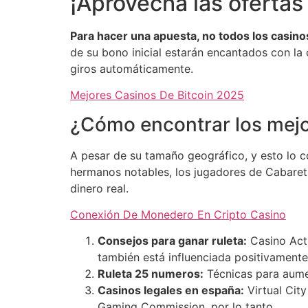
¡Aprovecha las ofertas 
Para hacer una apuesta, no todos los casin
de su bono inicial estarán encantados con la 
giros automáticamente.
Mejores Casinos De Bitcoin 2025
¿Cómo encontrar los mejo
A pesar de su tamaño geográfico, y esto lo co
hermanos notables, los jugadores de Cabare
dinero real.
Conexión De Monedero En Cripto Casino
Consejos para ganar ruleta:
Casino Acti
también está influenciada positivamente 
Ruleta 25 numeros:
Técnicas para aumen
Casinos legales en españa:
Virtual Cit
Gaming Commission, por lo tanto.