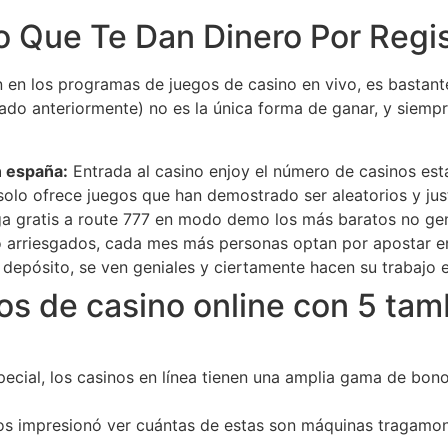
o Que Te Dan Dinero Por Regis
 en los programas de juegos de casino en vivo, es bastante
nado anteriormente) no es la única forma de ganar, y sie
n españa:
Entrada al casino enjoy el número de casinos es
 solo ofrece juegos que han demostrado ser aleatorios y jus
a gratis a route 777 en modo demo los más baratos no ge
arriesgados, cada mes más personas optan por apostar en
 depósito, se ven geniales y ciertamente hacen su trabajo e
gos de casino online con 5 ta
ecial, los casinos en línea tienen una amplia gama de bon
 nos impresionó ver cuántas de estas son máquinas tragamo